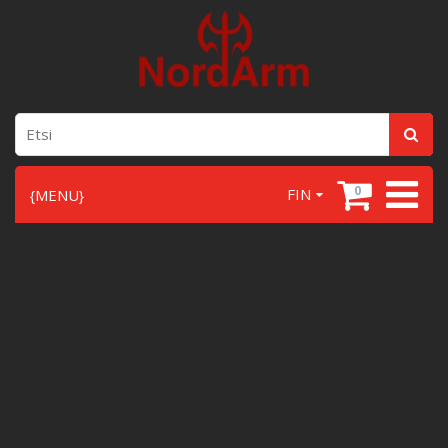
0
FIN
{MENU}